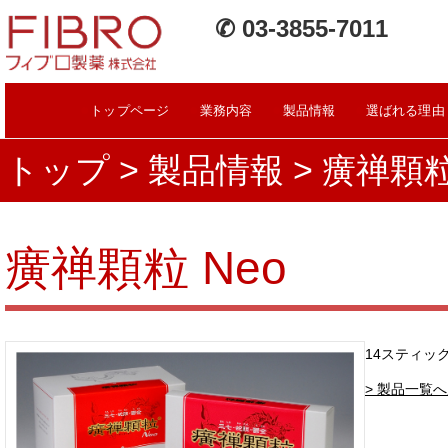
✆ 03-3855-7011
●
●
●
●
トップページ
業務内容
製品情報
選ばれる理由
トップ
>
製品情報
> 癀禅顆粒
癀禅顆粒 Neo
14スティッ
> 製品一覧