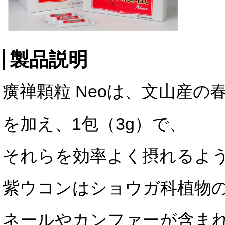
製品説明
癀禅顆粒 Neoは、文山産
を加え、1包（3g）で、
それらを効率よく摂れるよ
紫ウコンはショウガ科植物
ネールやカンファーが含ま