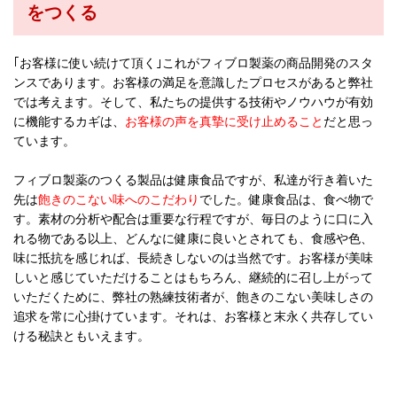
をつくる
｢お客様に使い続けて頂く｣これがフィブロ製薬の商品開発のスタ
ンスであります。お客様の満足を意識したプロセスがあると弊社
では考えます。そして、私たちの提供する技術やノウハウが有効
に機能するカギは、
お客様の声を真摯に受け止めること
だと思っ
ています。
フィブロ製薬のつくる製品は健康食品ですが、私達が行き着いた
先は
飽きのこない味へのこだわり
でした。健康食品は、食べ物で
す。素材の分析や配合は重要な行程ですが、毎日のように口に入
れる物である以上、どんなに健康に良いとされても、食感や色、
味に抵抗を感じれば、長続きしないのは当然です。お客様が美味
しいと感じていただけることはもちろん、継続的に召し上がって
いただくために、弊社の熟練技術者が、飽きのこない美味しさの
追求を常に心掛けています。それは、お客様と末永く共存してい
ける秘訣ともいえます。