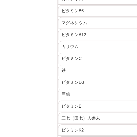
ビタミンB6
マグネシウム
ビタミンB12
カリウム
ビタミンC
鉄
ビタミンD3
亜鉛
ビタミンE
三七（田七）人参末
ビタミンK2