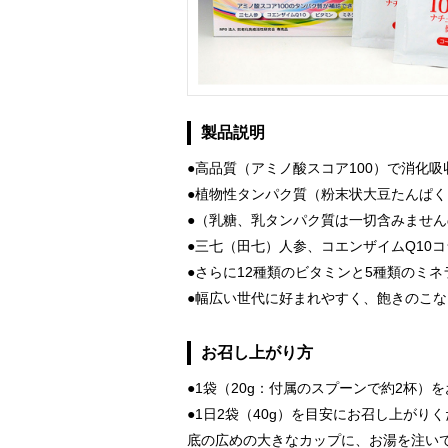
製品説明
●高品質（アミノ酸スコア100）で消化
●植物性タンパク質（粉末状大豆たんぱ
●（乳糖、乳タンパク質は一切含みませ
●三七（田七）人参、コエンザイムQ10
●さらに12種類のビタミンと5種類のミネ
●幅広い世代に好まれやすく、飽きのこ
お召し上がり方
●1袋（20g：付属のスプーンで約2杯）
●1日2袋（40g）を目安にお召し上がり
底の広めの大きなカップに、お湯を注い