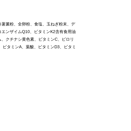
鈴薯澱粉、全卵粉、食塩、玉ねぎ粉末、デ
ンザイムQ10、ビタミンK2含有食用油
ム、クチナシ黄色素、ビタミンC、ピロリ
、ビタミンA、葉酸、ビタミンD3、ビタミ