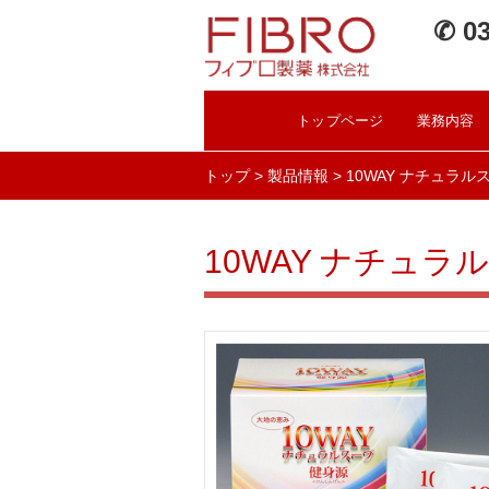
✆ 03
●
●
トップページ
業務内容
トップ
>
製品情報
> 10WAY ナチュラル
10WAY ナチュラ