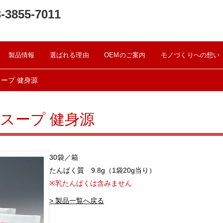
-3855-7011
●
●
●
●
製品情報
選ばれる理由
OEMのご案内
モノづくりへの想い
スープ 健身源
ルスープ 健身源
30袋／箱
たんぱく質 9.8g（1袋20g当り）
※乳たんぱくは含みません
> 製品一覧へ戻る