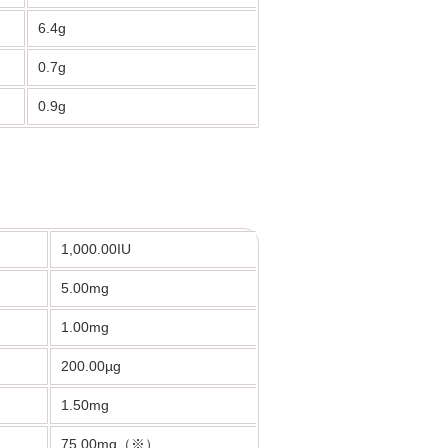
6.4g
0.7g
0.9g
1,000.00IU
5.00mg
1.00mg
200.00µg
1.50mg
75.00mg（※）