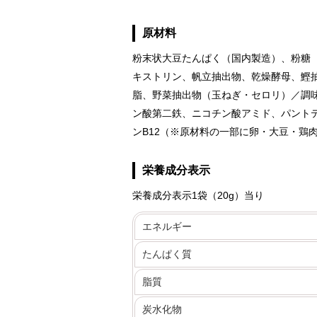
原材料
粉末状大豆たんぱく（国内製造）、粉糖
キストリン、帆立抽出物、乾燥酵母、鰹抽
脂、野菜抽出物（玉ねぎ・セロリ）／調
ン酸第二鉄、ニコチン酸アミド、パントテ
ンB12（※原材料の一部に卵・大豆・鶏
栄養成分表示
栄養成分表示1袋（20g）当り
エネルギー
たんぱく質
脂質
炭水化物