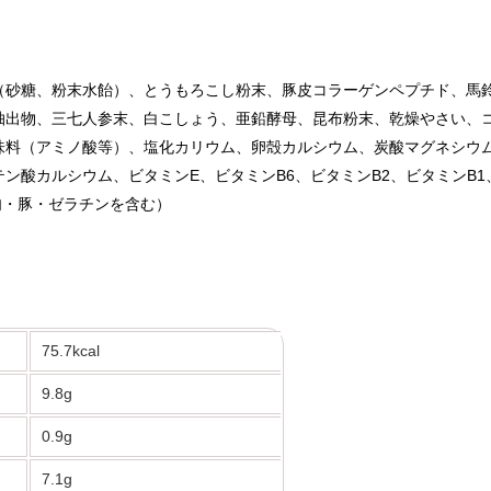
（砂糖、粉末水飴）、とうもろこし粉末、豚皮コラーゲンペプチド、馬
出物、三七人参末、白こしょう、亜鉛酵母、昆布粉末、乾燥やさい、コエ
味料（アミノ酸等）、塩化カリウム、卵殻カルシウム、炭酸マグネシウ
ン酸カルシウム、ビタミンE、ビタミンB6、ビタミンB2、ビタミンB1
肉・豚・ゼラチンを含む）
75.7kcal
9.8g
0.9g
7.1g